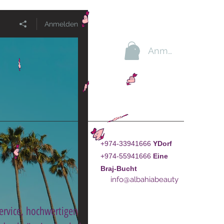
Anmelden
Anmelden
+974-33941666
YDorf
+974-55941666
Eine
Braj-Bucht
info@albahiabeauty
Service, hochwertigen