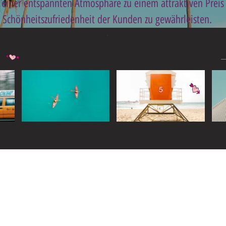
einer entspannten Atmosphäre zu einem attraktiven Preis
Schönheitszufriedenheit der Kunden zu gewährleisten.
.
Widget Didn’t Load
Check your internet and refresh
this page.
If that doesn’t work, contact us.