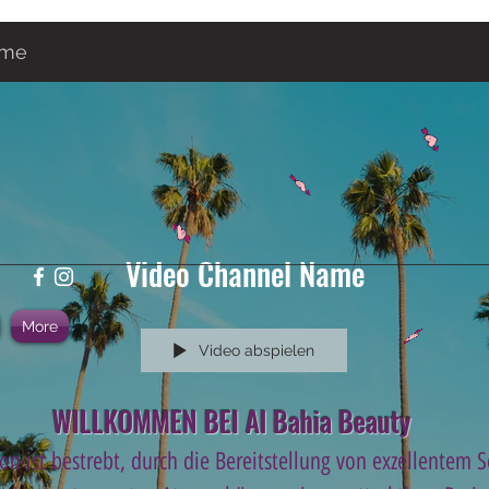
ame
Video Channel Name
More
Video abspielen
WILLKOMMEN BEI Al Bahia Beauty
on ist bestrebt, durch die Bereitstellung von exzellentem 