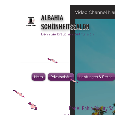
Video Channel N
ALBAHIA
SCHÖNHEITSSALON
Denn Sie brauchen Zeit für sich
Heim
Privatsphäre
Leistungen & Preise
Der Al Bahia Beauty Sal