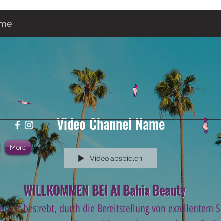
ame
Video Channel Name
More
Video abspielen
WILLKOMMEN BEI Al Bahia Beauty
on ist bestrebt, durch die Bereitstellung von exzellentem 