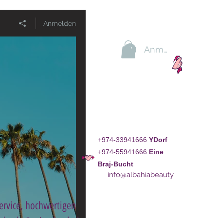
Anmelden
Anmelden
+974-33941666
YDorf
+974-55941666
Eine
Braj-Bucht
info@albahiabeauty
Service, hochwertigen