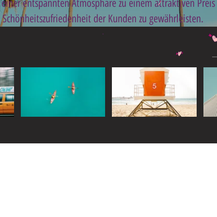
einer entspannten Atmosphäre zu einem attraktiven Preis
Schönheitszufriedenheit der Kunden zu gewährleisten.
.
Widget Didn’t Load
Check your internet and refresh
this page.
If that doesn’t work, contact us.