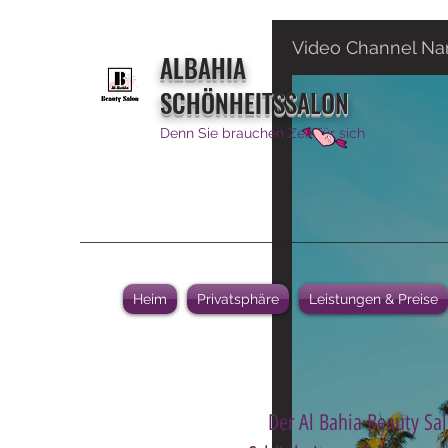
Video Channel N
ALBAHIA
SCHÖNHEITSSALON
Denn Sie brauchen Zeit für sich
Heim
Privatsphäre
Leistungen & Preise
Der Al Bahia Beauty Sal