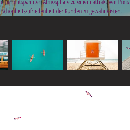
einer entspannten Atmosphäre zu einem attraktiven Preis
Schönheitszufriedenheit der Kunden zu gewährleisten.
.
Widget Didn’t Load
Check your internet and refresh
this page.
If that doesn’t work, contact us.