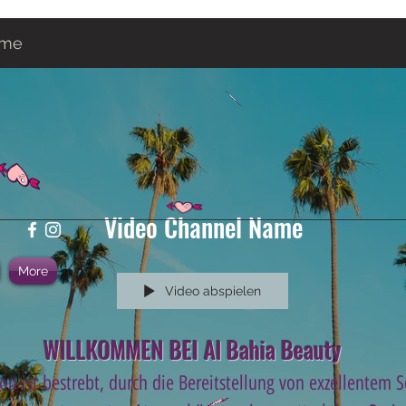
ame
Video Channel Name
More
Video abspielen
WILLKOMMEN BEI Al Bahia Beauty
on ist bestrebt, durch die Bereitstellung von exzellentem 