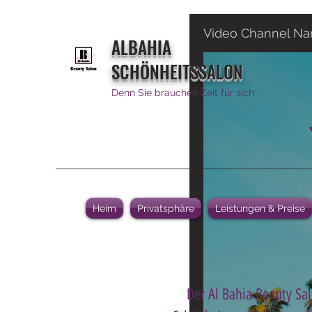
Video Channel N
ALBAHIA
SCHÖNHEITSSALON
Denn Sie brauchen Zeit für sich
Heim
Privatsphäre
Leistungen & Preise
Der Al Bahia Beauty Sal