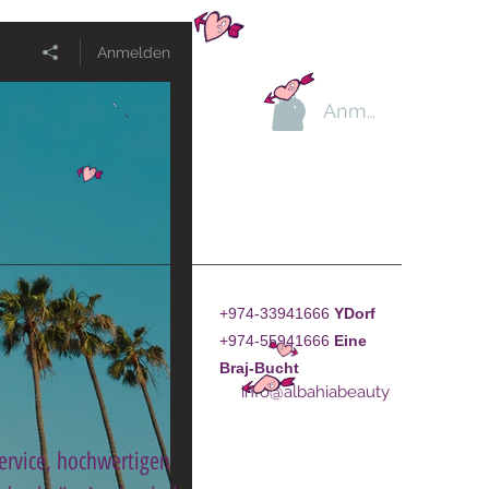
Anmelden
Anmelden
+974-33941666
YDorf
+974-55941666
Eine
Braj-Bucht
info@albahiabeauty
Service, hochwertigen