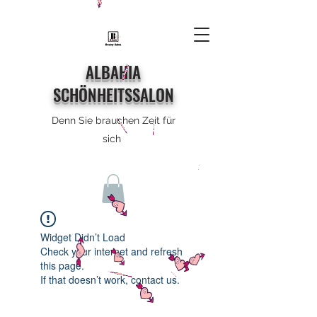
ALBAHIA
SCHÖNHEITSSALON
Denn Sie brauchen Zeit für
sich
Widget Didn’t Load
Check your internet and refresh
this page.
If that doesn’t work, contact us.