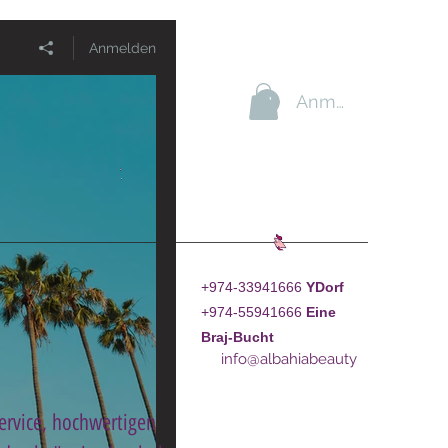
Anmelden
Anmelden
+974-33941666
YDorf
+974-55941666
Eine
Braj-Bucht
info@albahiabeauty
Service, hochwertigen