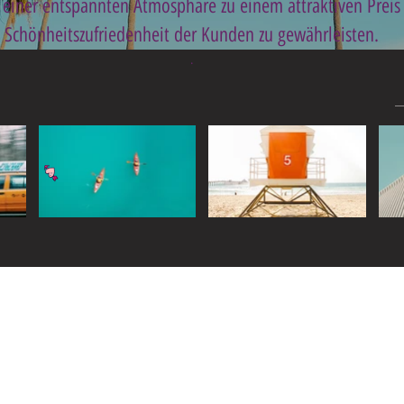
einer entspannten Atmosphäre zu einem attraktiven Preis
Schönheitszufriedenheit der Kunden zu gewährleisten.
.
Widget Didn’t Load
Check your internet and refresh
this page.
If that doesn’t work, contact us.