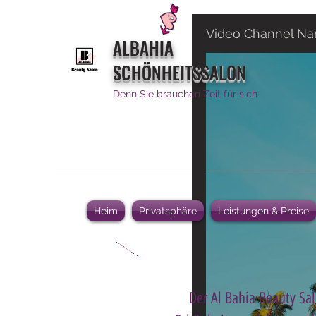
Video Channel N
ALBAHIA
SCHÖNHEITSSALON
Denn Sie brauchen Zeit für sich
Heim
Privatsphäre
Leistungen & Preise
Der Al Bahia Beauty Sal