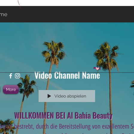
ame
Video Channel Name
More
Video abspielen
WILLKOMMEN BEI Al Bahia Beauty
on ist bestrebt, durch die Bereitstellung von exzellentem 